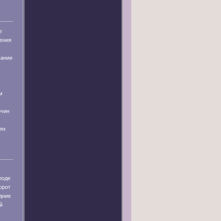
е
ения
вании
м
ичин
иях
роде
орот
дние
й