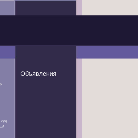
Объявления
У
 суд
кой