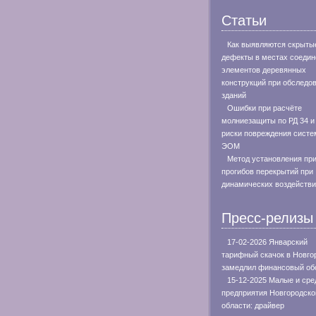
Статьи
Как выявляются скрыты
дефекты в местах соедин
элементов деревянных
конструкций при обследо
зданий
Ошибки при расчёте
молниезащиты по РД 34 и
риски повреждения систе
ЭОМ
Метод установления пр
прогибов перекрытий при
динамических воздейств
Пресс-релизы
17-02-2026 Январский
тарифный скачок в Новго
замедлил финансовый об
15-12-2025 Малые и сре
предприятия Новгородско
области: драйвер