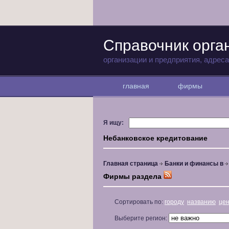
Справочник орга
организации и предприятия, адрес
главная
фирмы
Я ищу:
Небанковское кредитование
Главная страница
Банки и финансы в
Фирмы раздела
Сортировать по:
городу
названию
це
Выберите регион: