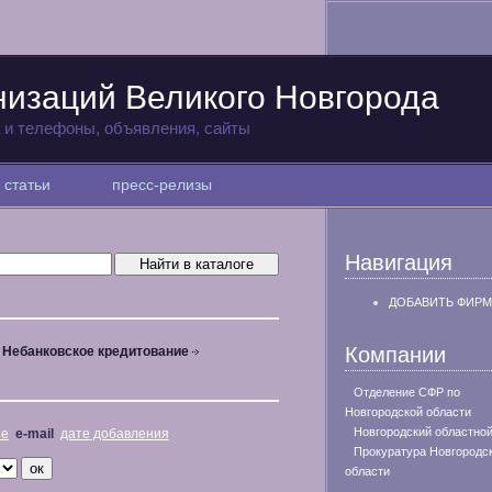
низаций Великого Новгорода
а и телефоны, объявления, сайты
статьи
пресс-релизы
Навигация
ДОБАВИТЬ ФИРМ
Компании
Небанковское кредитование
Отделение СФР по
Новгородской области
Новгородский областной
не
e-mail
дате добавления
Прокуратура Новгородс
области