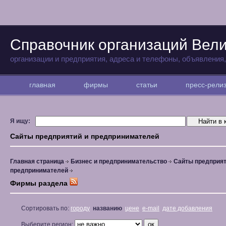
Справочник организаций Вели
организации и предприятия, адреса и телефоны, объявления
главная
фирмы
статьи
пресс-рел
Я ищу:
Сайты предприятий и предпринимателей
Главная страница
Бизнес и предпринимательство
Сайты предприят
предпринимателей
Фирмы раздела
Сортировать по:
городу
названию
цене
e-mail
дате добавления
Выберите регион: