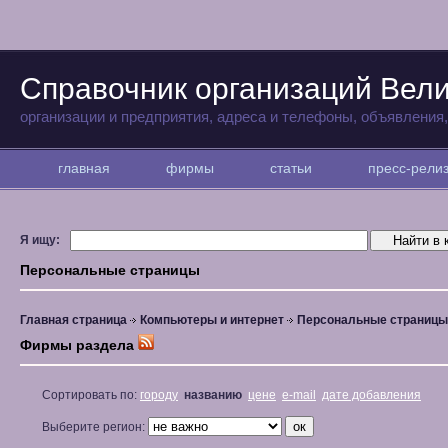
Справочник организаций Вели
организации и предприятия, адреса и телефоны, объявления
главная
фирмы
статьи
пресс-рел
Я ищу:
Персональные страницы
Главная страница
Компьютеры и интернет
Персональные страницы
Фирмы раздела
Сортировать по:
городу
названию
цене
e-mail
дате добавления
Выберите регион: