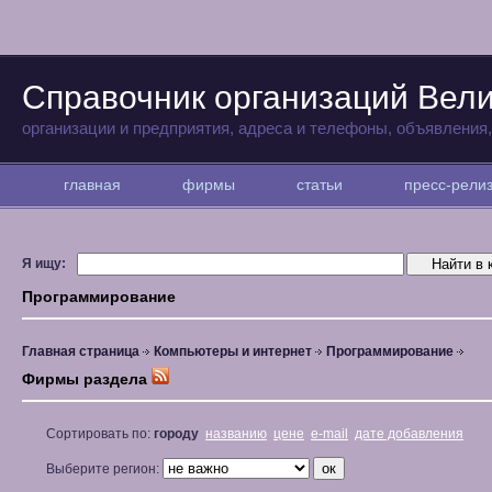
Справочник организаций Вели
организации и предприятия, адреса и телефоны, объявления
главная
фирмы
статьи
пресс-рел
Я ищу:
Программирование
Главная страница
Компьютеры и интернет
Программирование
Фирмы раздела
Сортировать по:
городу
названию
цене
e-mail
дате добавления
Выберите регион: