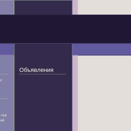
Объявления
У
 суд
кой