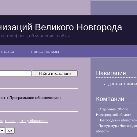
низаций Великого Новгорода
а и телефоны, объявления, сайты
статьи
пресс-релизы
Навигация
ДОБАВИТЬ ФИРМ
Компании
нет
Программное обеспечение
Отделение СФР по
Новгородской области
Новгородский областной
не
e-mail
дате добавления
Прокуратура Новгородс
области