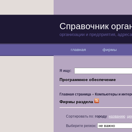
Справочник орга
организации и предприятия, адрес
главная
фирмы
Я ищу:
Программное обеспечение
Главная страница
Компьютеры и интер
Фирмы раздела
Сортировать по:
городу
названию
це
Выберите регион: