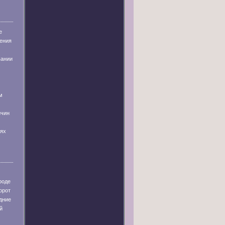
е
ения
вании
м
ичин
иях
роде
орот
дние
й