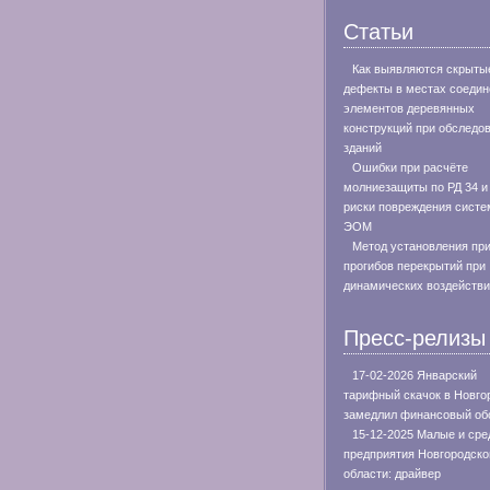
Статьи
Как выявляются скрыты
дефекты в местах соедин
элементов деревянных
конструкций при обследо
зданий
Ошибки при расчёте
молниезащиты по РД 34 и
риски повреждения систе
ЭОМ
Метод установления пр
прогибов перекрытий при
динамических воздейств
Пресс-релизы
17-02-2026 Январский
тарифный скачок в Новго
замедлил финансовый об
15-12-2025 Малые и сре
предприятия Новгородско
области: драйвер