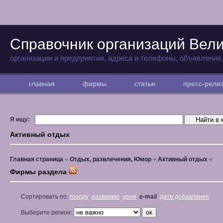
Справочник организаций Вели
организации и предприятия, адреса и телефоны, объявления
главная
фирмы
статьи
пресс-рел
Я ищу:
Активный отдых
Главная страница
Отдых, развлечения, Юмор
Активный отдых
Фирмы раздела
Сортировать по:
городу
названию
цене
e-mail
дате добавления
Выберите регион: