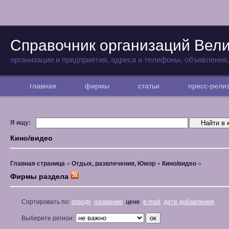
Справочник организаций Вели
организации и предприятия, адреса и телефоны, объявления
главная
фирмы
статьи
пресс-рел
Я ищу:
Кино/видео
Главная страница
Отдых, развлечения, Юмор
Кино/видео
Фирмы раздела
Сортировать по:
городу
названию
цене
e-mail
дате добавления
Выберите регион: