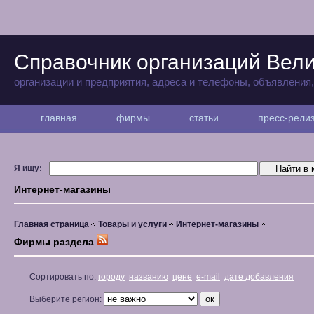
Справочник организаций Вели
организации и предприятия, адреса и телефоны, объявления
главная
фирмы
статьи
пресс-рел
Я ищу:
Интернет-магазины
Главная страница
Товары и услуги
Интернет-магазины
Фирмы раздела
Сортировать по:
городу
названию
цене
e-mail
дате добавления
Выберите регион: