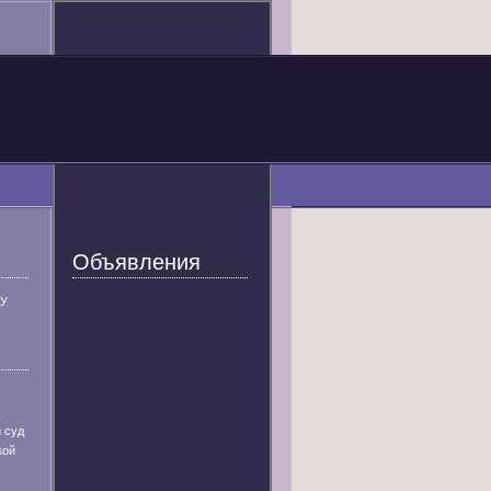
Объявления
У
 суд
кой