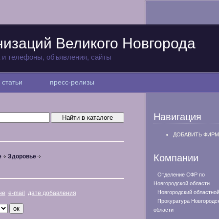
низаций Великого Новгорода
а и телефоны, объявления, сайты
статьи
пресс-релизы
Навигация
ДОБАВИТЬ ФИРМ
Компании
е
Здоровье
Отделение СФР по
Новгородской области
Новгородский областной
не
e-mail
дате добавления
Прокуратура Новгородс
области