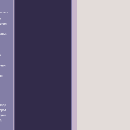
е
ения
вании
м
ичин
иях
роде
орот
дние
й