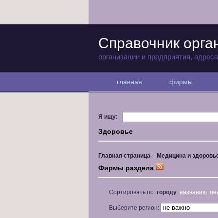
Справочник орга
организации и предприятия, адрес
главная
фирмы
Я ищу:
Здоровье
Главная страница
Медицина и здоровь
Фирмы раздела
Сортировать по:
городу
названию
це
Выберите регион: