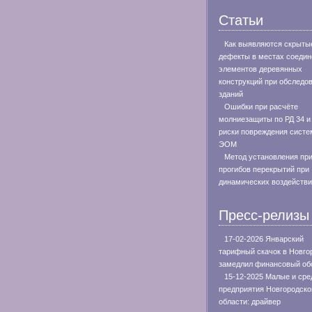
Статьи
Как выявляются скрыты
дефекты в местах соедин
элементов деревянных
конструкций при обследо
зданий
Ошибки при расчёте
молниезащиты по РД 34 и
риски повреждения систе
ЭОМ
Метод установления пр
прогибов перекрытий при
динамических воздейств
Пресс-релизы
17-02-2026 Январский
тарифный скачок в Новго
замедлил финансовый об
15-12-2025 Малые и сре
предприятия Новгородско
области: драйвер