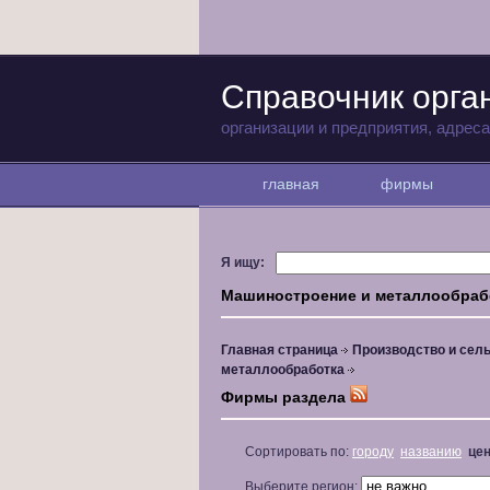
Справочник орга
организации и предприятия, адрес
главная
фирмы
Я ищу:
Машиностроение и металлообраб
Главная страница
Производство и сель
металлообработка
Фирмы раздела
Сортировать по:
городу
названию
це
Выберите регион: