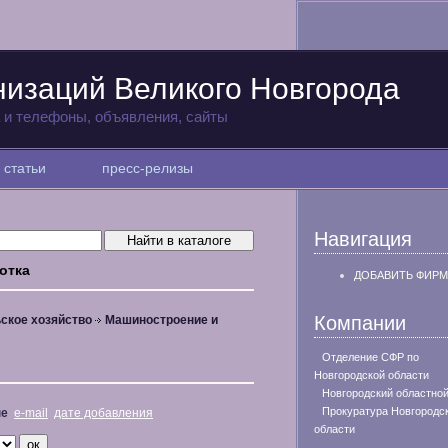
низаций Великого Новгорода
а и телефоны, объявления, сайты
статьи
пресс-релизы
Навигация
отка
ДОБАВИТЬ ФИРМ
Компании
ское хозяйство
Машиностроение и
Отделение СФР по
Новгородской области
Новгородский областной
Прокуратура Новгородс
не
e-mail
дате добавления
области