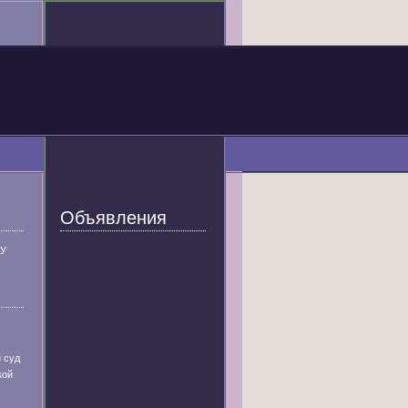
Объявления
У
 суд
кой