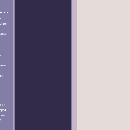
е
ения
вании
м
ичин
иях
роде
орот
дние
й