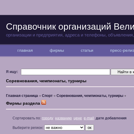
Справочник организаций Вели
организации и предприятия, адреса и телефоны, объявления
главная
фирмы
статьи
пресс-рел
Я ищу:
Соревнования, чемпионаты, турниры
Главная страница
Спорт
Соревнования, чемпионаты, турниры
Фирмы раздела
Сортировать по:
городу
названию
цене
e-mail
дате добавления
Выберите регион: