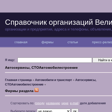
Справочник организаций Вели
организации и предприятия, адреса и телефоны, объявления
главная
фирмы
статьи
пресс-рел
Я ищу:
Автосервисы, СТОАвтомобилестроение
Главная страница
Автомобили и транспорт
Автосервисы,
СТОАвтомобилестроение
Фирмы раздела
Сортировать по:
городу
названию
цене
e-mail
дате добавления
Выберите регион: