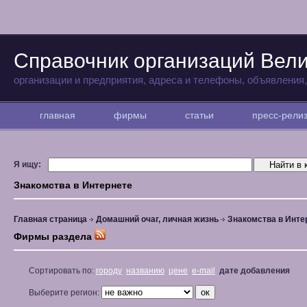
Справочник организаций Вели
организации и предприятия, адреса и телефоны, объявления
главная
фирмы
статьи
пресс-рел
Я ищу:
Знакомства в Интернете
Главная страница
Домашний очаг, личная жизнь
Знакомства в Инте
Фирмы раздела
Сортировать по:
городу
названию
цене
e-mail
дате добавления
Выберите регион: