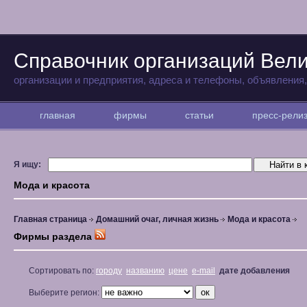
Справочник организаций Вели
организации и предприятия, адреса и телефоны, объявления
главная
фирмы
статьи
пресс-рел
Я ищу:
Мода и красота
Главная страница
Домашний очаг, личная жизнь
Мода и красота
Фирмы раздела
Сортировать по:
городу
названию
цене
e-mail
дате добавления
Выберите регион: