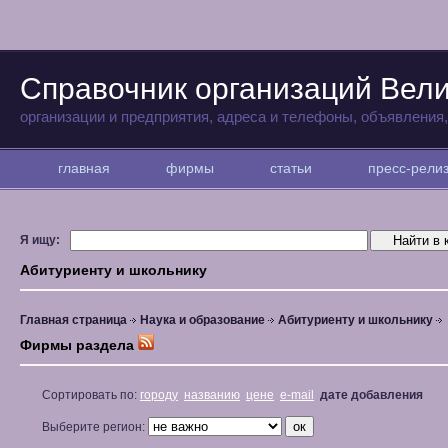
Справочник организаций Вели
организации и предприятия, адреса и телефоны, объявления
главная
фирмы
статьи
пресс-рел
Я ищу:
Абитуриенту и школьнику
Главная страница
Наука и образование
Абитуриенту и школьнику
Фирмы раздела
Сортировать по:
городу
названию
цене
e-mail
дате добавления
Выберите регион: