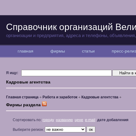
Справочник организаций Вели
организации и предприятия, адреса и телефоны, объявления
главная
фирмы
статьи
пресс-рел
Я ищу:
Кадровые агентства
Главная страница
Работа и заработок
Кадровые агентства
Фирмы раздела
Сортировать по:
городу
названию
цене
e-mail
дате добавления
Выберите регион: