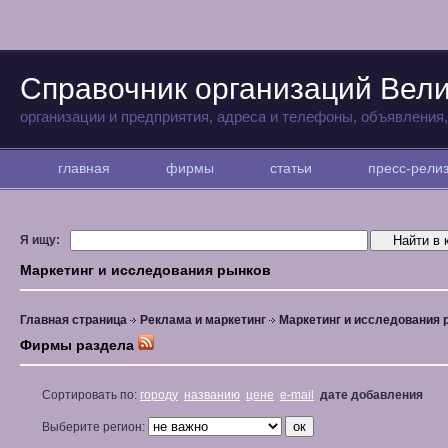
Справочник организаций Вели
организации и предприятия, адреса и телефоны, объявления
главная
фирмы
статьи
пресс-рел
Я ищу:
Маркетинг и исследования рынков
Главная страница
Реклама и маркетинг
Маркетинг и исследования 
Фирмы раздела
Сортировать по:
городу
названию
цене
e-mail
дате добавления
Выберите регион: