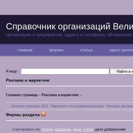
Справочник организаций Вели
организации и предприятия, адреса и телефоны, объявления
главная
фирмы
статьи
пресс-рел
Я ищу:
Реклама и маркетинг
Главная страница
Реклама и маркетинг
Интернет-реклама, SEO
Маркетинг и исследования рынков
Реклама, реклам
Фирмы раздела
Сортировать по:
городу
названию
цене
e-mail
дате добавления